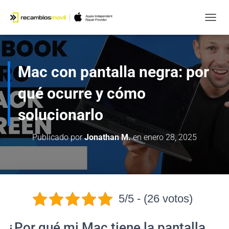
CAMB
Mac con pantalla negra: por
qué ocurre y cómo
solucionarlo
Publicado por
Jonathan M.
en
enero 28, 2025
5/5 - (26 votos)
¿Por qué mi Mac tiene la pantalla