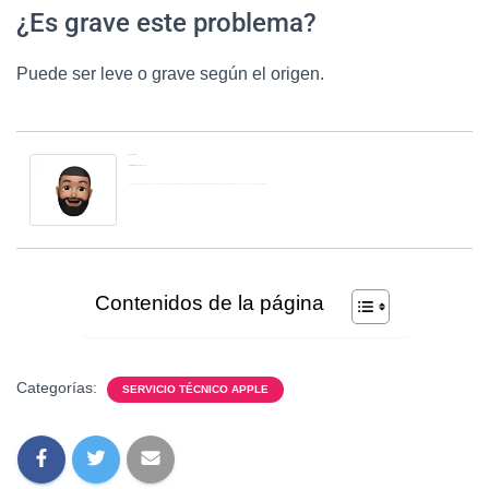
¿Es grave este problema?
Puede ser leve o grave según el origen.
Jonathan M.
Lead Genius
en
MacNinja
Técnico Apple Senior (Lead Genius) se enfoca en la eficiencia operativa de la sala de reparaciones (Repair Room), la calidad de los diagnósticos, el entrenamiento de nuevos técnicos y el soporte de alto nivel.
Contenidos de la página
Categorías:
SERVICIO TÉCNICO APPLE